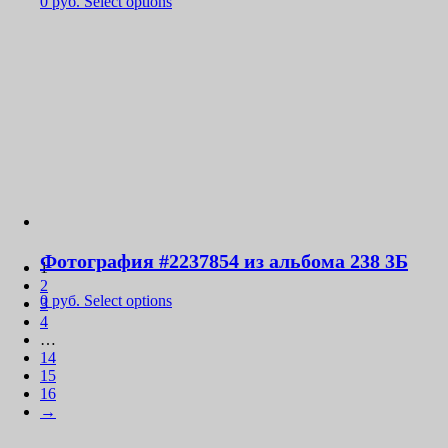
0
руб.
Select options
Фотография #2237854 из альбома 238 3Б
1
2
0
руб.
Select options
3
4
…
14
15
16
→